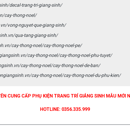
inh/decal-trang-tri-giang-sinh/
vn/cay-thong-noel/
.vn/vong-nguyet-que-giang-sinh/
inh.vn/qua-tang-giang-sinh/
nh.vn/cay-thong-noel/cay-thong-noel-pe/
giangsinh.vn/cay-thong-noel/cay-thong-noel-phu-tuyet/
ngsinh.vn/cay-thong-noel/cay-thong-noel-de-ban/
engiangsinh.vn/cay-thong-noel/cay-thong-noel-du-phu-kien/
N CUNG CẤP PHỤ KIỆN TRANG TRÍ GIÁNG SINH MẪU MỚI N
HOTLINE: 0356.335.999