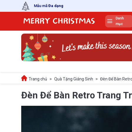
Skip
Mẫu mã
Đa dạng
to
content
Danh
mục
Trang chủ
>
Quà Tặng Giáng Sinh
>
Đèn Để Bàn Retro
Đèn Để Bàn Retro Trang Tr