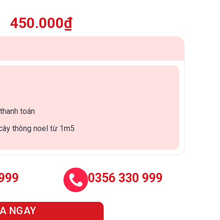
450.000
₫
 thanh toán
cây thông noel từ 1m5
 999
0356 330 999
A NGAY