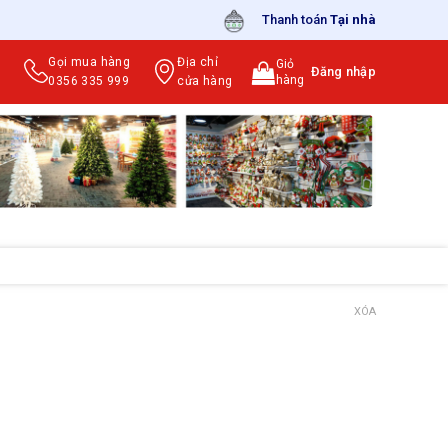
Thanh toán
Tại nhà
Gọi mua hàng
Địa chỉ
Giỏ
Đăng nhập
hàng
0356 335 999
cửa hàng
XÓA