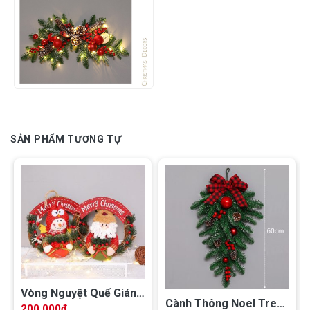
SẢN PHẨM TƯƠNG TỰ
Vòng Nguyệt Quế Giáng
Cành Thông Noel Treo
Sinh 10
200.000
₫