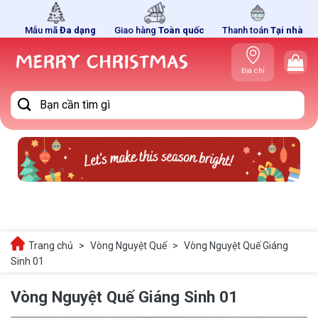
Skip
to
Mẫu mã
Đa dạng
Giao hàng
Toàn quốc
Thanh toán
Tại nhà
content
Địa chỉ
cửa hàng
Tìm
kiếm:
Trang chủ
>
Vòng Nguyệt Quế
>
Vòng Nguyệt Quế Giáng
Sinh 01
Vòng Nguyệt Quế Giáng Sinh 01