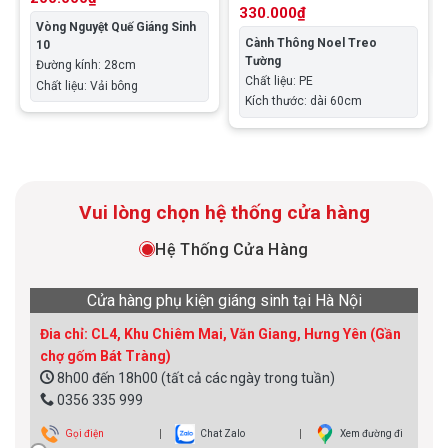
Tường
330.000
₫
Vòng Nguyệt Quế Giáng Sinh
Cành Thông Noel Treo
10
Tường
Đường kính: 28cm
Chất liệu: PE
Chất liệu: Vải bông
Kích thước: dài 60cm
Vui lòng chọn hệ thống cửa hàng
Hệ Thống Cửa Hàng
Cửa hàng phụ kiện giáng sinh tại Hà Nội
Đia chỉ: CL4, Khu Chiêm Mai, Văn Giang, Hưng Yên (Gần
chợ gốm Bát Tràng)
8h00 đến 18h00 (tất cả các ngày trong tuần)
0356 335 999
Gọi điện
Chat Zalo
Xem đường đi